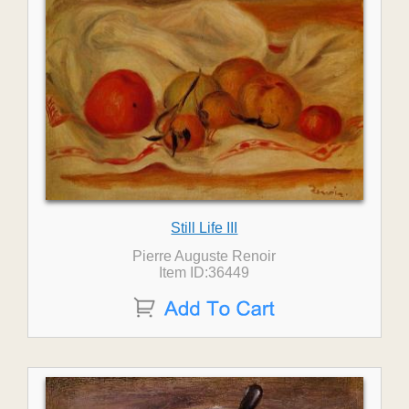
Still Life III
Pierre Auguste Renoir
Item ID:36449